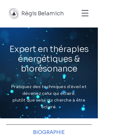
Régis Belamich
Expert en thérapies
énergétiques &
biorésonance
Pratiquez des techniques d'éveil et
devenez celui qui éclaire,
plutôt que celui qui cherche à être
éclairé.
BIOGRAPHIE